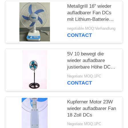
Metallgrill 16" wieder
PRIVACY
aufladbarer Fan DCs
mit Lithium-Batterie
POLICY
4AH
negotiable MOQ:Verhandlung
CONTACT
5V 10 bewegt die
wieder aufladbare
justierbare Höhe DCs
Fan-60cm Schritt für
Negotiate MOQ:1PC
Schritt fort
CONTACT
Kupferner Motor 23W
wieder aufladbarer Fan
18 Zoll DCs
Negotiate MOQ:1PC