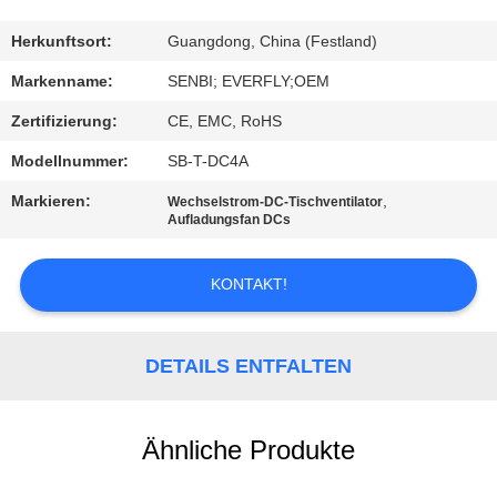
TRETEN
Herkunftsort:
Guangdong, China (Festland)
SIE
Markenname:
SENBI; EVERFLY;OEM
MIT
Zertifizierung:
CE, EMC, RoHS
UNS
Modellnummer:
SB-T-DC4A
IN
Markieren:
,
Wechselstrom-DC-Tischventilator
VERBINDUNG
Aufladungsfan DCs
KONTAKT!
FORDERN
SIE
EIN
DETAILS ENTFALTEN
ZITAT
Ähnliche Produkte
SITEMAP