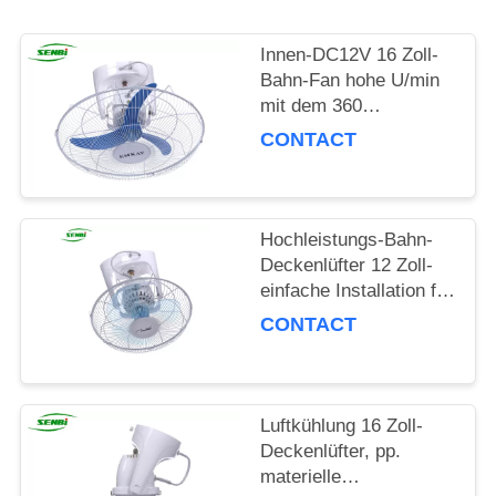
PRIVACY
Innen-DC12V 16 Zoll-
POLICY
Bahn-Fan hohe U/min
mit dem 360
Oszillations-Grad
CONTACT
Hochleistungs-Bahn-
Deckenlüfter 12 Zoll-
einfache Installation für
Haus und Büro
CONTACT
Luftkühlung 16 Zoll-
Deckenlüfter, pp.
materielle