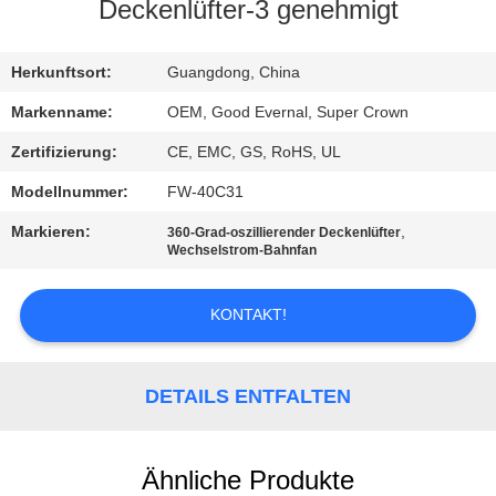
Deckenlüfter-3 genehmigt
TRETEN
SIE
Herkunftsort:
Guangdong, China
MIT
Markenname:
OEM, Good Evernal, Super Crown
UNS
Zertifizierung:
CE, EMC, GS, RoHS, UL
IN
Modellnummer:
FW-40C31
VERBINDUNG
Markieren:
,
360-Grad-oszillierender Deckenlüfter
Wechselstrom-Bahnfan
FORDERN
KONTAKT!
SIE
EIN
DETAILS ENTFALTEN
ZITAT
SITEMAP
Ähnliche Produkte