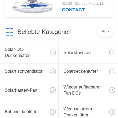
Geschwindigkeits-
$11.20 - $13.50 / Pieces MOQ:500 Piece / Pieces
Einstellung des Bahn-
CONTACT
Deckenlüfter-3
Beliebte Kategorien
Alle
Solar-DC-
Solarstandfan
Deckenlüfter
Solartischventilator
Solardeckenlüfter
Wieder aufladbarer
Solarkasten-Fan
Fan DCs
Wechselstrom-
Bahndeckenlüfter
Deckenlüfter