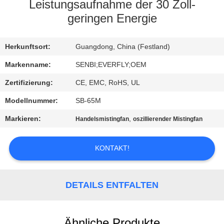
Leistungsaufnahme der 30 Zoll-
TRETEN
geringen Energie
SIE
Herkunftsort:
Guangdong, China (Festland)
MIT
UNS
Markenname:
SENBI;EVERFLY;OEM
IN
Zertifizierung:
CE, EMC, RoHS, UL
VERBINDUNG
Modellnummer:
SB-65M
Markieren:
,
Handelsmistingfan
oszillierender Mistingfan
FORDERN
SIE
KONTAKT!
EIN
ZITAT
DETAILS ENTFALTEN
SITEMAP
Ähnliche Produkte