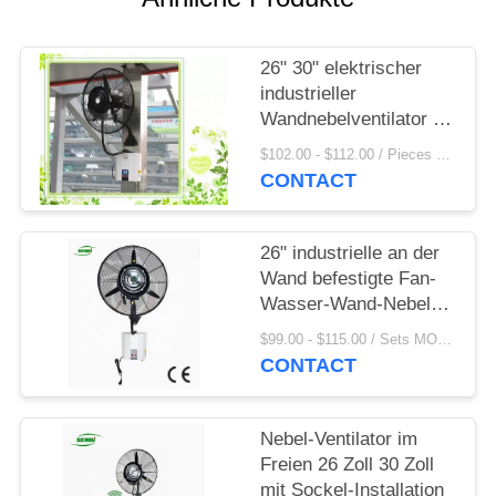
PRIVACY
26" 30" elektrischer
POLICY
industrieller
Wandnebelventilator im
Freien mit
$102.00 - $112.00 / Pieces MOQ:10 Piece / Pieces
Wasserspray
CONTACT
26" industrielle an der
Wand befestigte Fan-
Wasser-Wand-Nebel-
Fan-Spray-Fan im
$99.00 - $115.00 / Sets MOQ:1 Set / Sets
Freien
CONTACT
Nebel-Ventilator im
Freien 26 Zoll 30 Zoll
mit Sockel-Installation